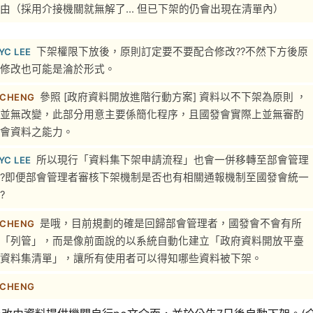
由（採用介接機關就無解了... 但已下架的仍會出現在清單內）
下架權限下放後，原則訂定要不要配合修改??不然下方後原
YC LEE
修改也可能是淪於形式。
參照 [政府資料開放進階行動方案] 資料以不下架為原則 ，
 CHENG
並無改變，此部分用意主要係簡化程序，且國發會實際上並無審酌
會資料之能力。
所以現行「資料集下架申請流程」也會一併移轉至部會管理
YC LEE
?即便部會管理者審核下架機制是否也有相關通報機制至國發會統一
?
是哦，目前規劃的確是回歸部會管理者，國發會不會有所
 CHENG
「列管」，而是像前面說的以系統自動化建立「政府資料開放平臺
資料集清單」，讓所有使用者可以得知哪些資料被下架。
 CHENG