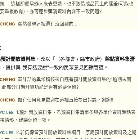
統.....這樣即便承辦人來去更迭，也不致造成品質上的落差(可能也
要重複教育)，亦可逐步弭消資料內容不一致問題?
突然發現這裡還有沒回到的...
 CHENG
：
除預計開放資料集
，改以「（各部會 / 縣市政府）
盤點資料集清
，提供與"我有話要說"一致的民眾意見回饋管道。
審計部的異常稽核來自既有預計開放資料集的"逾期未開
 CHENG
，此部分日期計算功能是否有必要保留?
如有任何意見歡迎在這裡直接提出討論，謝謝!!
 CHENG
1.預計開放資料集、乙類資料集清單多與各單位資料盤點表
YC LEE
複情形，建議保留一項。
2.若仍保留預計開放資料集項目，原屬預計開放資料及之期
YC LEE