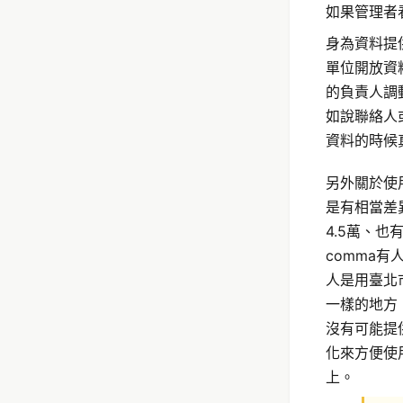
如果管理者
身為資料提
單位開放資
的負責人調
如說聯絡人
資料的時候
另外關於使
是有相當差
4.5萬、
comma
人是用臺北
一樣的地方
沒有可能提
化來方便使
上。