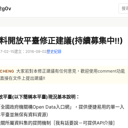
2g0v
料開放平臺修正建議(持續募集中!!)
-02-15
建立：2016-09-02
歷史紀錄
大家若對本修正建議有任何意見，歡迎使用comment功能
 CHENG
直接在文件上提出建議!!
放平臺(以下簡稱本平臺)現況基本說明：
全國政府機關構Open Data入口網」，提供便捷易用的單一入
本平臺並無保有資料資源）
關所屬資料集的提問機制［我有話要說－可提供API介接］