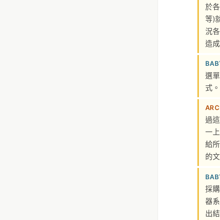
於各
等)
況各
造成
BAB
選單
式。
ARC
過這
一上
給所
的文
BAB
採購
器系
出結