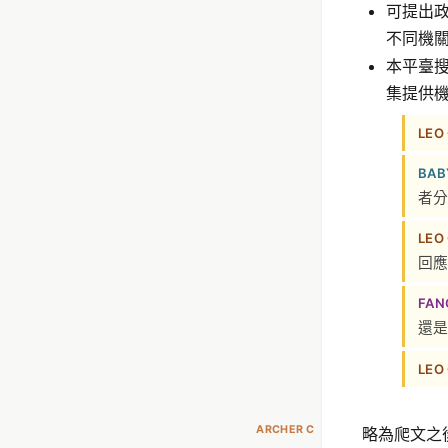
可提出
不同機
本平臺
集提供
LEO
BAB
者分
LEO
回應
FAN
還是
LEO
ARCHER C
略為爬文之