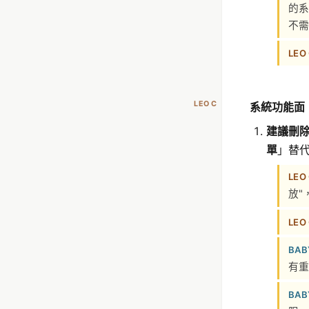
的系
不需
LEO
LEO C
系統功能面
建議刪
單
」替代
LEO
放"
LEO
BAB
有重
BAB