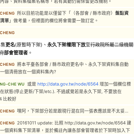
內容、資料集檔案名稱等，若有異動仍需保留更改機制。
所以目前功能是以僅留下「（各部會 / 縣市政府）
盤點資
 CHENG
清單
」做考量，但裡面的欄位將會需要一致訂定。
 CHENG
料集
更名
(原暫時下架)、
永久下架權限下放
至
行政院所屬二級機關
政府
部會管理者
。
將本平臺各部會 / 縣市政府更名中、永久下架資料集自動
 CHENG
一個清冊放在一個資料集內?
或是
http://data.gov.tw/node/6564
增加一個欄位標
NG-CHE WU
在狀態(停止更新/下架/etc.). 不過感覺若是永久下架, 不要放在
64 比較好
嘿阿，下架部分若是跟現行混在同一張表應該是不太妥...
 CHENG
20161011 update: 比照 http://data.gov.tw/node/6564 建
 CHENG
一個資料集下架清單，並於備註內讓各部會管理者於下架時加入下