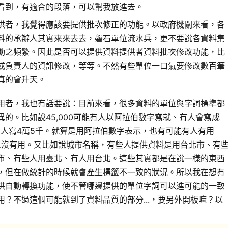
看到，有適合的段落，可以幫我放進去。
供者，我覺得應該要提供批次修正的功能。以政府機關來看，各
料的承辦人其實來來去去，磐石單位流水兵，更不要說各資料集
動之頻繁。因此是否可以提供資料提供者資料批次修改功能，比
或負責人的資訊修改，等等。不然有些單位一口氣要修改數百筆
真的會升天。
用者，我也有話要說：目前來看，很多資料的單位與字詞標準都
異的。比如說45,000可能有人以阿拉伯數字寫就、有人會寫成
也有人寫4萬5千。就算是用阿拉伯數字表示，也有可能有人有用
有人沒有用。又比如說城市名稱，有些人提供資料是用台北市、有
市、有些人用臺北、有人用台北。這些其實都是在說一樣的東西
，但在做統計的時候就會產生標籤不一致的狀況。所以我在想有
供自動轉換功能，使不管哪邊提供的單位字詞可以進可能的一致
用？不過這個可能就到了資料品質的部分...，要另外開板嘛？以