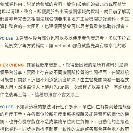
領域資料內；只是跨領域的資料一致性(如前面的臺北市或座標等
就難以清理、整合。即便屬於各主管機關領域內資料，就目前了解現
部會亦無完善之相關法規強制要求各地方主管機關提報資料，也是
資料整合的一大困難，也建議國發會可以思考看看並協助各部會。
3.建議在後台部分也可以多以使用者角度思考，多以下拉式
YC LEE
、範例文字等方式輔助，讓metadata部分就能先具有標準化的形
其實我後來想想...，覺得最困難的是所有資料只是透
HER CHENG
個平台分享，實際上存在於不同機關所控管的空間裡面，在資料統
可能會有問題。這個不知道該怎麼解決？由主管機關開發一個程式
有人用，然後每個人上傳前先run過一次該程式以產出統一字詞版本
件之後再上傳...，這種想法會不會太厚工..
不知道這樣的想法可行性有多高，單位同仁有提到若是能從
YC LEE
的角度下手，在各單位於新年度重新招標時及能建置可結構化的機
統，也許有機會能在不造成業務單位同仁負擔下，自動化的直接產
構化資料，同步透過標準制定一致性的去調整各部會甚至地方政府