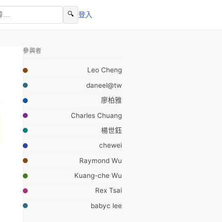
🔍
登入
參與者
Leo Cheng
daneel@tw
廖柏雅
Charles Chuang
楊世鈺
chewei
Raymond Wu
Kuang-che Wu
Rex Tsai
babyc lee
Archer Cheng