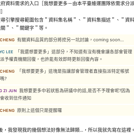
政府資料需求的入口［我想要更多－由本平臺維運團隊依需求分
關］
搜尋引擎搜尋範圍包含＂資料集名稱＂、＂資料集描述＂、＂資
機關＂、＂關鍵字＂等。
有關資料品質的部分將挖另一坑討論，coming soon...
 CHENG
「我還想要更多」這部分，不知道有沒有機會讓各部會管理
YC LEE
派予權責機關回復，也許能有效即時更新回復內容。
「我想要更多」這塊是指讓部會管理者直接指派特定帳號
 CHENG
嗎?
我想要更多中若狀態為研議中的話,是否不予理會呢?因為
G ZI JUN
會收到信件通知
原則上這個只是提醒囉
 CHENG
後，我發現我的幾個想法好像無法歸類...，所以我就先寫在這裡