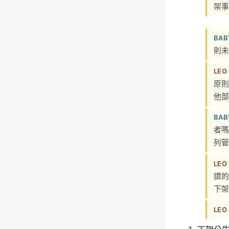
架事
BAB
則未
LEO
原則
他部
BAB
者嗎
列管
LEO
謂的
下架
LEO