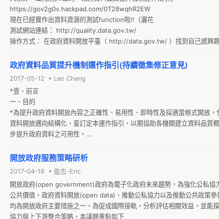
https://gov2g0v.hackpad.com/0T28wqhR2EW

現在已經實作出資料資源的測試function啦!!（灑花

測試網站連結： http://quality.data.gov.tw/

操作方式： 在政府資料開放平臺（ http://data.gov.tw/ ）找到自己感
集，例如 http://data.gov.tw/node/21026 ，就把 21026 這個數字輸
的搜尋欄位，程式就會即時進行檢查工作（原則上10秒內即可完成測試，
政府資料品質提升機制運作指引(持續徵集修正意見)
資源file size過大）

2017-05-12 • Leo Cheng
以下綠框表格是「資料集」的總輸出（原則各檢測指標結果為「該資料集
*壹、前言

資源」測試結果"交集"）
一、目的

*為提升政府資料開放內容之正確性、易用性、即時性及採適當格式開放，
資料開放邁向結構化，爰訂定本運作指引，以期協助各機關建立資料品質
步提升政府資料之可用性。

二、適用對象

*行政院及所屬各級機關（以下簡稱各機關）適用之；公營事業機構、公立
開放政府服務策略研析
行政法人，得準用；地方政府得參照。
2017-04-18 • 盈志-Eric
開放政府(open government)政府為電子化政府未來趨勢，為強化公私
公共價值，政府資料開放(open data)、推動公私協力以及推動公共政策
均為開放政府主要措施之一，為促成國際接軌，分析評估相關效益，並能
協力與上下游整合策略，本議題重點如下
