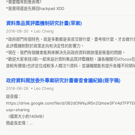
*需要職等對應表嗎?

*我覺得還是先移回hackpad XDD
資料集品質評鑑機制研究計畫(草案)
2016-08-30 • Leo Cheng
*政府部門有個特色，就是多數都是長官交辦什麼、要考核什麼，才去做什
此評鑑機制對於政策走向有決定性的影響力。

*現在，我們有個機會能夠來解決先前政府資料開放僅是衝量的問題。

*歡迎大家來找(碴)一起來設計資料集品質評鑑機制，讓各機關可以focus
放較有價值(也許定位成較多人關注?)資料，並讓機關能有提升各種不同領
的資料品質(也許是基本的欄位說明完整、資料格式等)，藉由大眾一同參與
制的訂定，讓公部門能更清楚資料開放的具體作法，降低使用政府資料的
政府資料開放委外專案研究計畫審查會議紀錄(逐字稿)
而達成透明治理的政策願景。

2016-06-28 • Leo Cheng
*評鑑的目的，在於引導政策的方向，當落實到指標時，就會引導各機關實
錄音檔：
向。例如，以五星級標準來評鑑open data，就會引導大家走向rdf (或其
https://drive.google.com/file/d/0B2dONNyJR5n2QmswSFV4dTFPTE
標準)，再進一步走向linked data，而走向linked data，就要先確定ontol
usp=sharing

而準備出一個可以讓大家連結的基礎詞彙的rdf。如果走向Open Data 
（檔案大小約140MB）

Barometer，那就變成評鑑機關整備度、釋出的資料內容以及對外的影響
簡處長宏偉：

的部會的業務層面對外的影響範圍又都各不相同，難以有一致的標準。所
因為我們在去年開始推 Open Data 的時候，我們在第一個階段是希望以
的政策方向以及實作走向是首先要被解決的問題，建議在緒論之處，補充