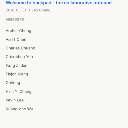
先讓各機關把 Open 的文化建立起來，所以的確我們那時候先不談品質，
Welcome to hackpad - the collaborative notepad
明，以利後續討論。

希望各機關至少願意接受什麼叫做 Open Data，那他的品質我們就是針對
*以發起機關(國發會)的立場，政策方向是希望能走向透明治理，旨在建立
2016-05-31 • Leo Cheng
對分類做了一些規範，可是在去年年底的時候，那我覺得其實量應該OK了
開、參與、協力政府型態，原先預採用的評鑑標的比較近似於OKI(原ODFN
MEMBERS
來應該要談品質。那這也是回到先前，像是嘉良、Ronny一直在談的Open D
Open Data Barometer的readiness、implementation、impact等。
實要看品質，這個我贊成，只是它是一段、一段階段式的，所以我們在今
詢問過的專家學者們的意見，也都傾向於難以制定一致的標準，但仍在思
Archer Cheng
時程是說，六月要完成一個資料集品質評鑑，先出來然後找一些機關試辦。
立出此制度的可行性（例如：授權各業務主管機關訂定?），也因此目前計
那品質這些事情其實不容易定義，所以其實團隊蠻辛苦的一件事就是說，
Asdrt Chen
是先以可機測項目為主。即便是機測項目，也很有可能因領域別不同而有
就要回到目的，因為你有目的你才能去做評鑑的指標，因為你做評鑑指標
所以個人初步想法是要先看看能先聚焦在哪個領域。
Charles Chuang
向這個目的，那所以我們的團隊其實就用好一陣子，盈志這邊跟團隊的合
Chia-chun Yeh
就有一個初版。
Fang ZI Jun
Finjon Kiang
Gehong
Hsin Yi Chang
Kevin Lee
Kuang-che Wu
Leo Cheng
Lycurgus Juang