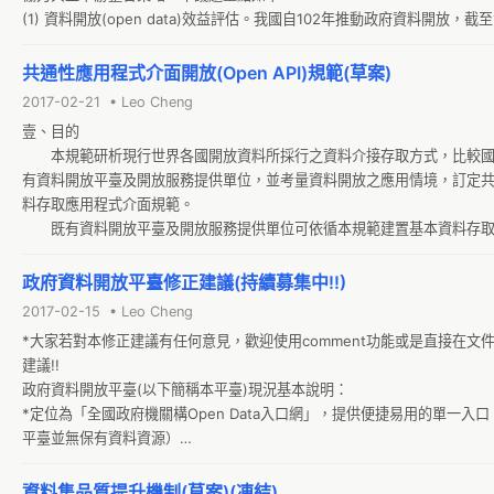
(1) 資料開放(open data)效益評估。我國自102年推動政府資料開放，截至
12月，於食、醫、住、行等面向開放累計逾24,200項資料集，瀏覽超過2,0
次，下載逾460萬人次。為進一步瞭解資料開放效益，希參考國際經驗，
共通性應用程式介面開放(Open API)規範(草案)
評估模式，據以研定未來資料開放推動策略以提升整體效益，包括

2017-02-21 • Leo Cheng
A. 綜合整理分析國際至少3個主要國家(可擇選各國際評比前15名，或國家
壹、目的 

含政府開放資料內涵者，或為Open Government Partnership的STEERIN
　　本規範研析現行世界各國開放資料所採行之資料介接存取方式，比較
COMMITTEE成員國)，其政府資料開放策略以及效益評估模式。

有資料開放平臺及開放服務提供單位，並考量資料開放之應用情境，訂定
B. 分析業務單位願意投入以open data進行資料治理的誘因跟動機，研提
料存取應用程式介面規範。

略。

　　既有資料開放平臺及開放服務提供單位可依循本規範建置基本資料存
C. 調查並綜整分析我國政府開放資料的主要應用模式，如應用於組織或企
式介面、或強化既有開放服務；並提供資料使用者一致性操作介面取得開
析、資料加值應用於客戶服務、應用APP服務內容提供、跨領域或企業資
以達 M2M (Machine to Machine)自動資料介接目的。 

政府資料開放平臺修正建議(持續募集中!!)
值應用、資料分析應用於科學研究或學術服務、機關運用於施政規劃、跨
貳、應用範圍 

交換運用、其他應用等。
2017-02-15 • Leo Cheng
　　本規範之共通性資料存取應用程式介面(以下簡稱 API)用於開放資料自
*大家若對本修正建議有任何意見，歡迎使用comment功能或是直接在文
接，提供取得資料集詮釋資料、取得指定條件之資料集資料資源內容等功
建議!!

政府資料開放平臺(以下簡稱本平臺)現況基本說明：

*定位為「全國政府機關構Open Data入口網」，提供便捷易用的單一入
平臺並無保有資料資源）

*可對各機關所屬資料集的提問機制［我有話要說－可提供API介接］

*可提出政府資料需求的入口［我想要更多－由本平臺維運團隊依需求分派
資料集品質提升機制(草案)(凍結)