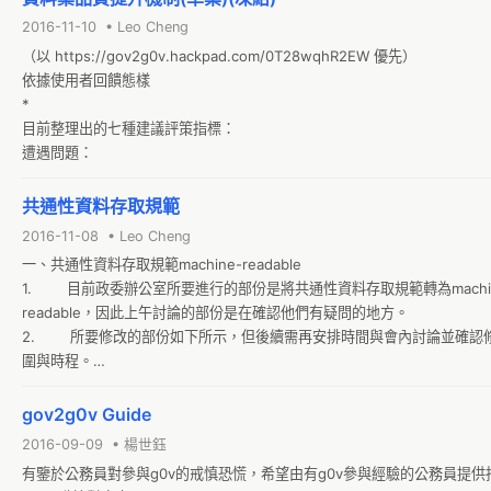
關］
2016-11-10 • Leo Cheng
（以 https://gov2g0v.hackpad.com/0T28wqhR2EW 優先）

依據使用者回饋態樣

*

目前整理出的七種建議評策指標：

遭遇問題：
共通性資料存取規範
2016-11-08 • Leo Cheng
一、共通性資料存取規範machine-readable

1.        目前政委辦公室所要進行的部份是將共通性資料存取規範轉為machi
readable，因此上午討論的部份是在確認他們有疑問的地方。

2.        所要修改的部份如下所示，但後續需再安排時間與會內討論並確
圍與時程。

•        中文應該回中文，英文回英文，不應要有unicode

•        回傳時應於response header(找不到直接為404) 
gov2g0v Guide
2016-09-09 • 楊世鈺
有鑒於公務員對參與g0v的戒慎恐慌，希望由有g0v參與經驗的公務員提供指